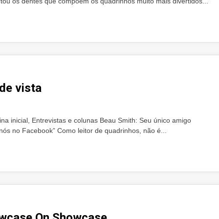
tou os dentes que compõem os quadrinhos muito mais divertidos...
de vista
na inicial, Entrevistas e colunas Beau Smith: Seu único amigo
”nós no Facebook” Como leitor de quadrinhos, não é...
howcase On Showcase