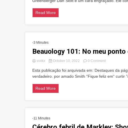
Greenberger Dan Slott é um cara engraçado. Ele cor
consideração:
a
Marvel’s
Read More
She-
Hulk
por
Dan
Slott
Omnibus
-3 Minutes
Beauology 101: No meu ponto 
on
svxkx
October 10, 2022
0 Comment
Beauology
Esta publicação foi arquivada em: Destaques da pági
101:
verdadeiro. por amado Smith “Fique feliz em“ curtir 
No
meu
ponto
Read More
de
vista
-11 Minutes
Cérebro febril de Markley: S