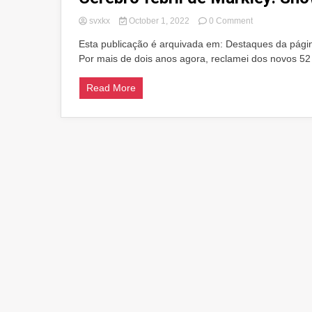
on
svxkx
October 1, 2022
0 Comment
Cérebro
Esta publicação é arquivada em: Destaques da págin
febril
Por mais de dois anos agora, reclamei dos novos 52 
de
Markley:
Showcase
Read More
On
Showcase