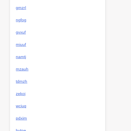
gmzrl
ngfog
gvxuf
miuuf
namtj
mzauh
tdmzh
zekoj
wciuq
pdxim
bvtne