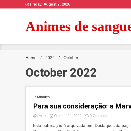
Skip
Friday, August 7, 2026
to
content
Animes de sangu
Home
2022
October
October 2022
-7 Minutes
Para sua consideração: a Marv
on
svxkx
October 24, 2022
0 Comment
Para
Esta publicação é arquivada em: Destaques da página
sua