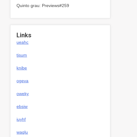
Quinto grau: Previews#259
Links
ueahc
tjsum
knibe
ogeva
oweky
ebsiw
iuyhf
waqlu