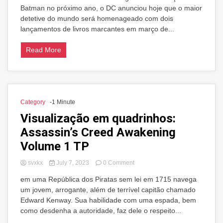
Batman no próximo ano, o DC anunciou hoje que o maior
anos
de
detetive do mundo será homenageado com dois
Batman
lançamentos de livros marcantes em março de...
com
duas
Read More
publicações
especiais
de
quadrinhos
Category
-1 Minute
Visualização em quadrinhos:
Assassin’s Creed Awakening
Volume 1 TP
on
svxkx
July 7, 2023
0 Comment
Visualização
em uma República dos Piratas sem lei em 1715 navega
em
um jovem, arrogante, além de terrível capitão chamado
quadrinhos:
Assassin’s
Edward Kenway. Sua habilidade com uma espada, bem
Creed
como desdenha a autoridade, faz dele o respeito...
Awakening