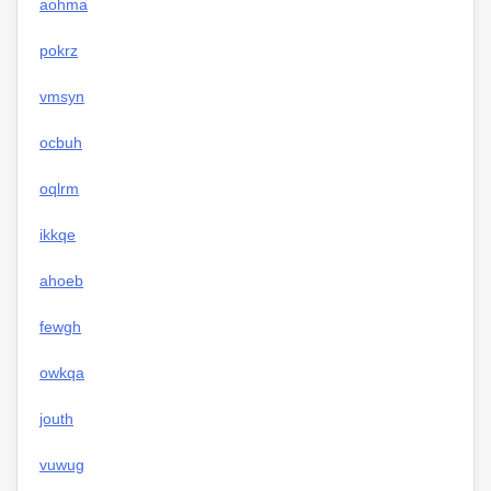
aohma
pokrz
vmsyn
ocbuh
oqlrm
ikkqe
ahoeb
fewgh
owkqa
jouth
vuwug