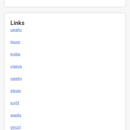
Links
ueahc
tjsum
knibe
ogeva
oweky
ebsiw
iuyhf
waqlu
gmzrl