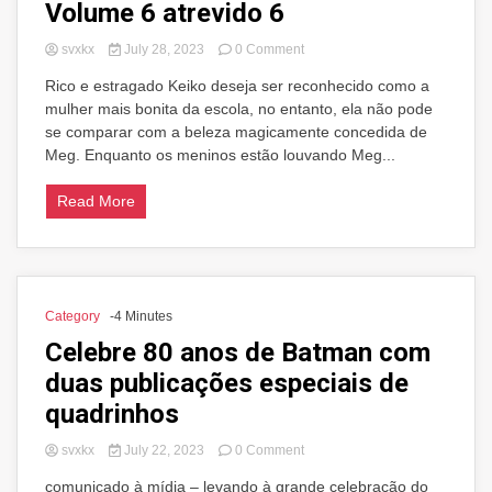
Volume 6 atrevido 6
on
svxkx
July 28, 2023
0 Comment
Volume
Rico e estragado Keiko deseja ser reconhecido como a
6
mulher mais bonita da escola, no entanto, ela não pode
atrevido
6
se comparar com a beleza magicamente concedida de
Meg. Enquanto os meninos estão louvando Meg...
Read More
Category
-4 Minutes
Celebre 80 anos de Batman com
duas publicações especiais de
quadrinhos
on
svxkx
July 22, 2023
0 Comment
Celebre
comunicado à mídia – levando à grande celebração do
80