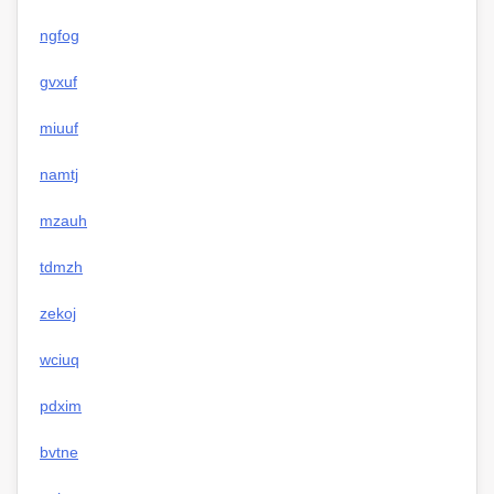
ngfog
gvxuf
miuuf
namtj
mzauh
tdmzh
zekoj
wciuq
pdxim
bvtne