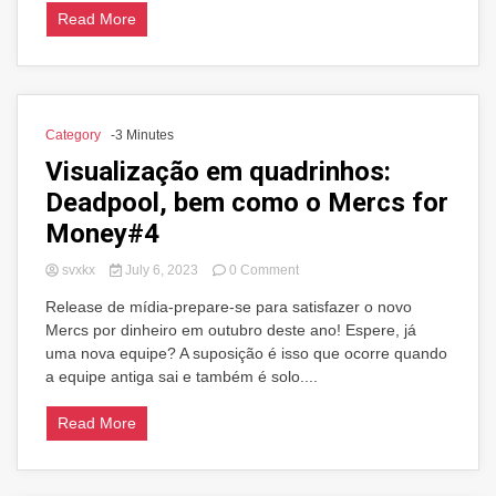
Volume
Read More
1
TP
Category
-3 Minutes
Visualização em quadrinhos:
Deadpool, bem como o Mercs for
Money#4
on
svxkx
July 6, 2023
0 Comment
Visualização
Release de mídia-prepare-se para satisfazer o novo
em
Mercs por dinheiro em outubro deste ano! Espere, já
quadrinhos:
Deadpool,
uma nova equipe? A suposição é isso que ocorre quando
bem
a equipe antiga sai e também é solo....
como
o
Read More
Mercs
for
Money#4