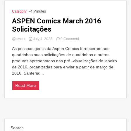
Category
-4 Minutes
ASPEN Comics March 2016
Solicitações
on
svxkx
July 4, 2023
0 Comment
ASPEN
As pessoas gentis da Aspen Comics forneceram aos
Comics
quadrinhos suas solicitações de quadrinhos e outros
March
2016
produtos apresentados nas pré -visualizações de janeiro
Solicitações
de 2016, organizadas para enviar a partir de março de
2016. Santeria:...
Read More
Search