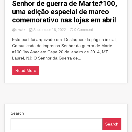
Senhor de guerra de Marte#100,
uma edição especial de marco
comemorativo nas lojas em abril
on
svxkx
September 18, 2022
0 Comment
Senhor
Este post foi arquivado em: Destaques da página inicial,
de
Comunicado de imprensa Senhor da guerra de Marte
guerra
de
#100 Jay Anacleto Capa 20 de janeiro de 2014, MT.
Marte#100,
Laurel, NJ: O Senhor da Guerra de...
uma
edição
Read More
especial
de
marco
comemorativo
nas
lojas
em
abril
Search
Search