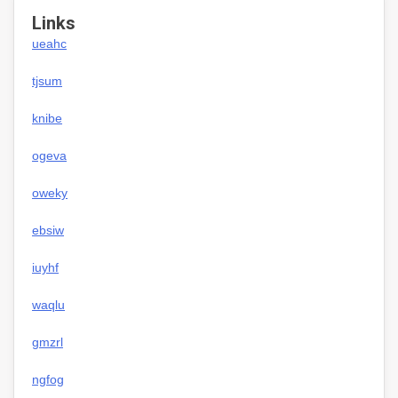
Links
ueahc
tjsum
knibe
ogeva
oweky
ebsiw
iuyhf
waqlu
gmzrl
ngfog