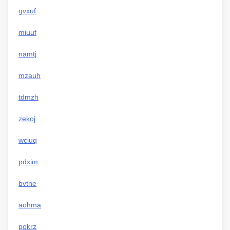
gvxuf
miuuf
namtj
mzauh
tdmzh
zekoj
wciuq
pdxim
bvtne
aohma
pokrz