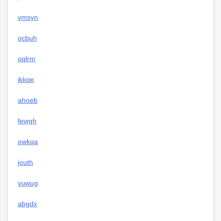
vmsyn
ocbuh
oqlrm
ikkqe
ahoeb
fewgh
owkqa
jouth
vuwug
abgdx