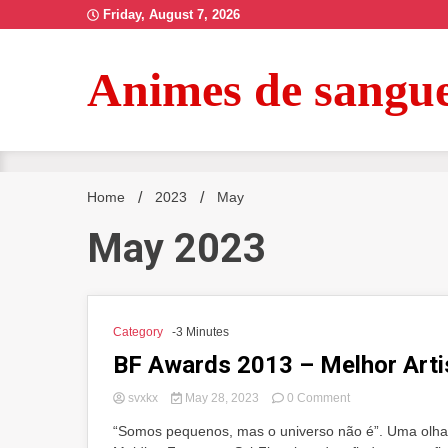
Skip
Friday, August 7, 2026
to
content
Animes de sangu
Home
2023
May
May 2023
Category
-3 Minutes
BF Awards 2013 – Melhor Artis
on
svxkx
May 28, 2023
0 Comment
BF
“Somos pequenos, mas o universo não é”. Uma olhada
Awards