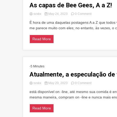
As capas de Bee Gees, A a Z!
on
svxkx
May 24, 2023
0 Comment
As
É hora de uma daquelas postagens A a Z que todos vo
capas
me parece muito com eles; no entanto, às vezes, o c
de
Bee
Gees,
Read More
A
a
Z!
-5 Minutes
Atualmente, a especulação de 
on
svxkx
May 20, 2023
0 Comment
Atualmente,
está disponível on -line, até mesmo sua comida é 
a
mesma maneira, compram on -line e nunca mais enco
especulação
de
tijolos
Read More
e
argamassa