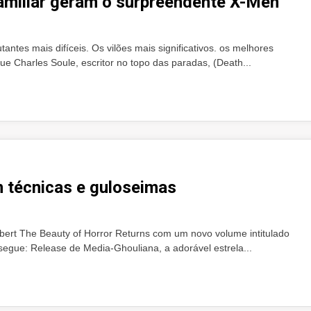
amiliar geram o surpreendente X-Men
ntes mais difíceis. Os vilões mais significativos. os melhores
ue Charles Soule, escritor no topo das paradas, (Death...
m técnicas e guloseimas
Robert The Beauty of Horror Returns com um novo volume intitulado
egue: Release de Media-Ghouliana, a adorável estrela...