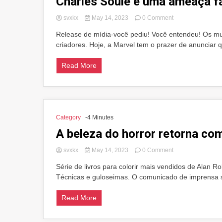
Charles Soule e uma ameaça f
on
svxkx
May 14, 2023
0 Comment
Charles
Release de mídia-você pediu! Você entendeu! Os muta
Soule
criadores. Hoje, a Marvel tem o prazer de anunciar q
e
uma
ameaça
Read More
familiar
geram
o
surpreendente
X-
Men
Category
-4 Minutes
A beleza do horror retorna co
on
svxkx
May 14, 2023
0 Comment
A
Série de livros para colorir mais vendidos de Alan 
beleza
Técnicas e guloseimas. O comunicado de imprensa s
do
horror
retorna
Read More
com
técnicas
e