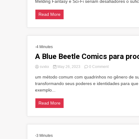
Melding Fantasy e Sci-Fi seriam desafiadores o suf
2013
–
Melhor
Read More
Artista
(Independente):
Fiona
Staples
-4 Minutes
A Blue Beetle Comics para pro
on
svxkx
May 26, 2023
0 Comment
A
um método comum com quadrinhos no gênero de super
Blue
transformando seus poderes e identidades para que 
Beetle
Comics
exemplo...
para
procurar
Read More
-3 Minutes