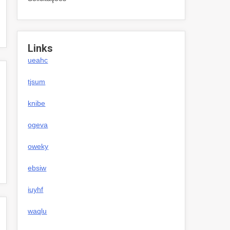
Links
ueahc
tjsum
knibe
ogeva
oweky
ebsiw
iuyhf
waqlu