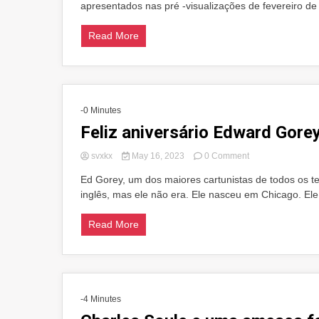
apresentados nas pré -visualizações de fevereiro de 
de
abril
de
Read More
2017
Solicitações
-0 Minutes
Feliz aniversário Edward Gorey
on
svxkx
May 16, 2023
0 Comment
Feliz
Ed Gorey, um dos maiores cartunistas de todos os t
aniversário
inglês, mas ele não era. Ele nasceu em Chicago. Ele
Edward
Gorey!
Read More
-4 Minutes