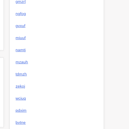
gmzrl
ngfog
gvxuf
miuuf
namtj
mzauh
tdmzh
zekoj
wciuq
pdxim
bvtne