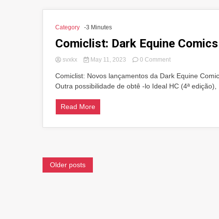
guloseimas
Category
-3 Minutes
Comiclist: Dark Equine Comic
on
svxkx
May 11, 2023
0 Comment
Comiclist:
Comiclist: Novos lançamentos da Dark Equine Comics
Dark
Outra possibilidade de obtê -lo Ideal HC (4ª edição)
Equine
Comics
Novos
Read More
lançamentos
para
12/12/2016
Posts
Older posts
navigation