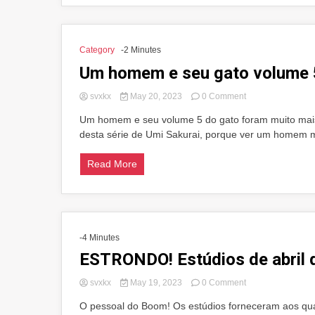
Category
-2 Minutes
Um homem e seu gato volume 
on
svxkx
May 20, 2023
0 Comment
Um
Um homem e seu volume 5 do gato foram muito mais
homem
desta série de Umi Sakurai, porque ver um homem mai
e
seu
gato
Read More
volume
5
-4 Minutes
ESTRONDO! Estúdios de abril 
on
svxkx
May 19, 2023
0 Comment
ESTRONDO!
O pessoal do Boom! Os estúdios forneceram aos quad
Estúdios