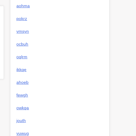
aohma
pokrz
vmsyn
ocbuh
oqlrm
ikkqe
ahoeb
fewgh
owkqa
jouth
vuwug