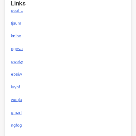
Links
ueahc
tjsum
knibe
ogeva
oweky
ebsiw
iuyhf
waqlu
gmzrl
ngfog