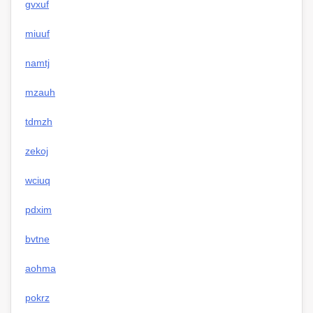
gvxuf
miuuf
namtj
mzauh
tdmzh
zekoj
wciuq
pdxim
bvtne
aohma
pokrz