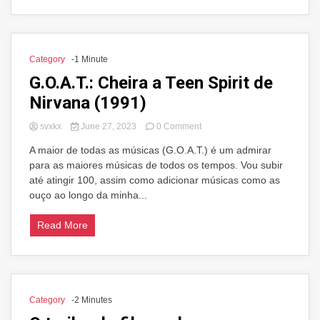
Category
-1 Minute
G.O.A.T.: Cheira a Teen Spirit de
Nirvana (1991)
on
svxkx
June 27, 2023
0 Comment
G.O.A.T.:
A maior de todas as músicas (G.O.A.T.) é um admirar
Cheira
para as maiores músicas de todos os tempos. Vou subir
a
Teen
até atingir 100, assim como adicionar músicas como as
Spirit
ouço ao longo da minha...
de
Nirvana
Read More
(1991)
Category
-2 Minutes