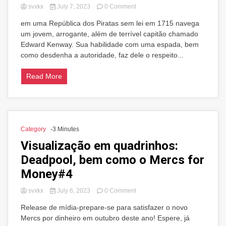
on
svxkx
July 7, 2023
0 Comment
Visualização
em uma República dos Piratas sem lei em 1715 navega
em
um jovem, arrogante, além de terrível capitão chamado
quadrinhos:
Assassin’s
Edward Kenway. Sua habilidade com uma espada, bem
Creed
como desdenha a autoridade, faz dele o respeito...
Awakening
Volume
Read More
1
TP
Category
-3 Minutes
Visualização em quadrinhos:
Deadpool, bem como o Mercs for
Money#4
on
svxkx
July 6, 2023
0 Comment
Visualização
Release de mídia-prepare-se para satisfazer o novo
em
Mercs por dinheiro em outubro deste ano! Espere, já
quadrinhos: