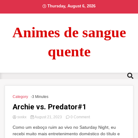
Skip
Thursday, August 6, 2026
to
content
Animes de sangue
quente
Category
-3 Minutes
Archie vs. Predator#1
on
svxkx
August 21, 2023
0 Comment
Archie
Como um esboço ruim ao vivo no Saturday Night, eu
vs.
recebi muito mais entretenimento doméstico do título e
Predator#1