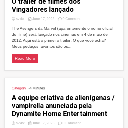
O trailer de filmes dos
Vingadores lançado
on
svxkx
June 17, 2023
0 Comment
O
The Avengers da Marvel (aparentemente o nome oficial
trailer
do filme) será lançado nos cinemas em 4 de maio de
de
filmes
2012. Aqui está o primeiro trailer: O que você acha?
dos
Meus pedaços favoritos são os...
Vingadores
lançado
Read More
Category
-4 Minutes
A equipe criativa de alienígenas /
vampirella anunciada pela
Dynamite Home Entertainment
on
svxkx
June 17, 2023
0 Comment