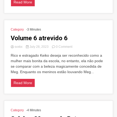
Read More
download
de
cortesia
Category
-3 Minutes
Volume 6 atrevido 6
on
svxkx
July 28, 2023
0 Comment
Volume
Rico e estragado Keiko deseja ser reconhecido como a
6
mulher mais bonita da escola, no entanto, ela não pode
atrevido
6
se comparar com a beleza magicamente concedida de
Meg. Enquanto os meninos estão louvando Meg...
Read More
Category
-4 Minutes