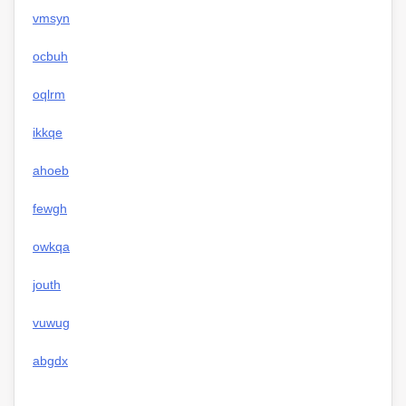
vmsyn
ocbuh
oqlrm
ikkqe
ahoeb
fewgh
owkqa
jouth
vuwug
abgdx