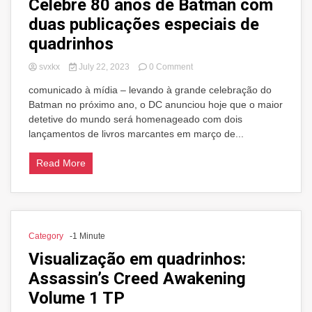
Celebre 80 anos de Batman com
duas publicações especiais de
quadrinhos
on
svxkx
July 22, 2023
0 Comment
Celebre
comunicado à mídia – levando à grande celebração do
80
Batman no próximo ano, o DC anunciou hoje que o maior
anos
de
detetive do mundo será homenageado com dois
Batman
lançamentos de livros marcantes em março de...
com
duas
Read More
publicações
especiais
de
quadrinhos
Category
-1 Minute
Visualização em quadrinhos:
Assassin’s Creed Awakening
Volume 1 TP