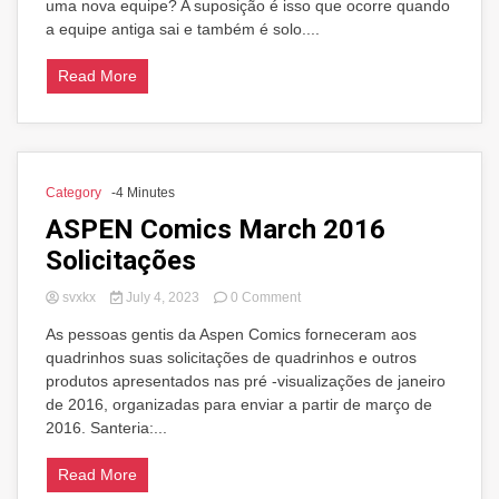
Deadpool,
uma nova equipe? A suposição é isso que ocorre quando
bem
a equipe antiga sai e também é solo....
como
o
Read More
Mercs
for
Money#4
Category
-4 Minutes
ASPEN Comics March 2016
Solicitações
on
svxkx
July 4, 2023
0 Comment
ASPEN
As pessoas gentis da Aspen Comics forneceram aos
Comics
quadrinhos suas solicitações de quadrinhos e outros
March
2016
produtos apresentados nas pré -visualizações de janeiro
Solicitações
de 2016, organizadas para enviar a partir de março de
2016. Santeria:...
Read More