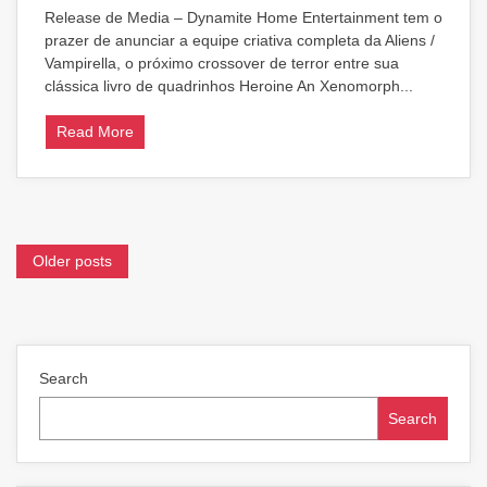
A
Release de Media – Dynamite Home Entertainment tem o
equipe
prazer de anunciar a equipe criativa completa da Aliens /
criativa
de
Vampirella, o próximo crossover de terror entre sua
alienígenas
clássica livro de quadrinhos Heroine An Xenomorph...
/
vampirella
Read More
anunciada
pela
Dynamite
Home
Entertainment
Posts
Older posts
navigation
Search
Search