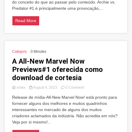
do conceito do que ao passar pelo conteúdo. Archie vs.
Predator #1 é principalmente uma provocação,...
Read More
Category
-3 Minutes
A All-New Marvel Now
Previews#1 oferecida como
download de cortesia
on
svxkx
August 4, 2023
0 Comment
A
Release de mídia-All-New Marvel Now! está pronto para
All-
fornecer alguns dos melhores e muitos quadrinhos
New
Marvel
interessantes no mercado de alguns dos muitos
Now
criadores aclamados da indústria. Não acredita em nós?
Previews#1
Veja por si mesmo!...
oferecida
como