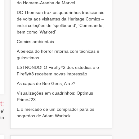
do Homem-Aranha da Marvel
DC Thomson traz os quadrinhos tradicionais
de volta aos visitantes da Heritage Comics –
inclui coleções de ‘spellbound’, ‘Commando’,
bem como ‘Warlord’
Comics ambientais
A beleza do horror retorna com técnicas e
guloseimas
ESTRONDO! O Firefly#2 dos estúdios e o
Firefly#3 recebem novas impressão
As capas de Bee Gees, A a Z!
Visualizações em quadrinhos: Optimus
Prime#23
t:
É o mercado de um comprador para os
de’
segredos de Adam Warlock
do