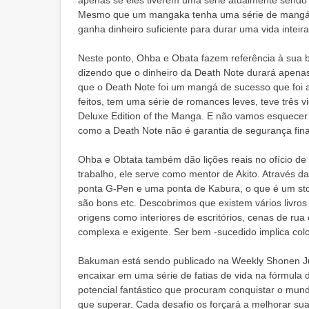
apenas se eles tiverem uma série atualmente sendo 
Mesmo que um mangaka tenha uma série de mangá 
ganha dinheiro suficiente para durar uma vida inteira
Neste ponto, Ohba e Obata fazem referência à sua 
dizendo que o dinheiro da Death Note durará apena
que o Death Note foi um mangá de sucesso que foi 
feitos, tem uma série de romances leves, teve três
Deluxe Edition of the Manga. E não vamos esquecer
como a Death Note não é garantia de segurança fina
Ohba e Obtata também dão lições reais no ofício d
trabalho, ele serve como mentor de Akito. Através 
ponta G-Pen e uma ponta de Kabura, o que é um stor
são bons etc. Descobrimos que existem vários livros d
origens como interiores de escritórios, cenas de rua
complexa e exigente. Ser bem -sucedido implica co
Bakuman está sendo publicado na Weekly Shonen J
encaixar em uma série de fatias de vida na fórmula
potencial fantástico que procuram conquistar o mun
que superar. Cada desafio os forçará a melhorar sua