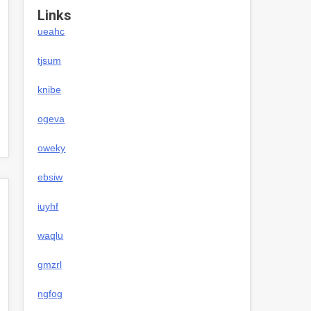
Links
ueahc
tjsum
knibe
ogeva
oweky
ebsiw
iuyhf
waqlu
gmzrl
ngfog