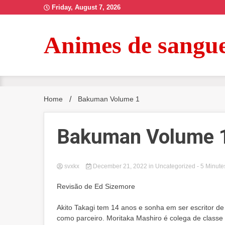
Skip
Friday, August 7, 2026
to
content
Animes de sangu
Home
Bakuman Volume 1
Bakuman Volume 
svxkx
December 21, 2022
in Uncategorized
- 5 Minute
Revisão de Ed Sizemore
Akito Takagi tem 14 anos e sonha em ser escritor d
como parceiro. Moritaka Mashiro é colega de classe d