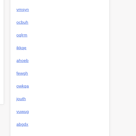
vmsyn
ocbuh
oqlrm
ikkqe
ahoeb
fewgh
owkqa
jouth
vuwug
abgdx