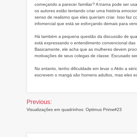
começando a parecer familiar? A trama pode ser us
os autores estão tentando criar uma história emocion
senso de realismo que eles queriam criar. Isso fa
infomercial que está se esforçando demais para ven
Há também a pequena questão da discussão de quatr
está expressando o entendimento convencional das 
Basicamente, ele acha que as mulheres devem procur
motivações de seus colegas de classe. Escusado ser
No entanto, tenho dificuldade em levar o Akito a sé
escrevem o mangá são homens adultos, mas eles es
Post
Previous:
navigation
Visualizações em quadrinhos: Optimus Prime#23