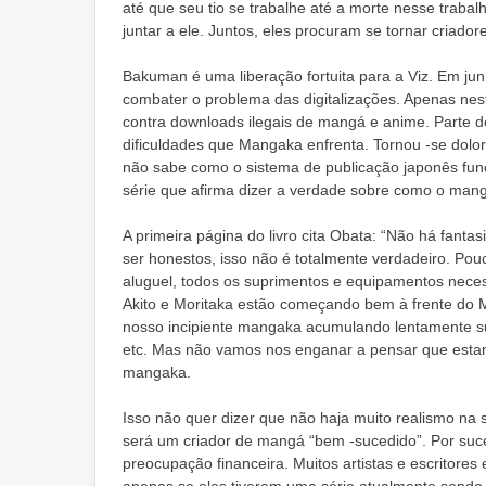
até que seu tio se trabalhe até a morte nesse trabal
juntar a ele. Juntos, eles procuram se tornar cria
Bakuman é uma liberação fortuita para a Viz. Em ju
combater o problema das digitalizações. Apenas nes
contra downloads ilegais de mangá e anime. Parte 
dificuldades que Mangaka enfrenta. Tornou -se do
não sabe como o sistema de publicação japonês fu
série que afirma dizer a verdade sobre como o mang
A primeira página do livro cita Obata: “Não há fant
ser honestos, isso não é totalmente verdadeiro. 
aluguel, todos os suprimentos e equipamentos neces
Akito e Moritaka estão começando bem à frente do M
nosso incipiente mangaka acumulando lentamente supr
etc. Mas não vamos nos enganar a pensar que esta
mangaka.
Isso não quer dizer que não haja muito realismo na
será um criador de mangá “bem -sucedido”. Por suce
preocupação financeira. Muitos artistas e escritores