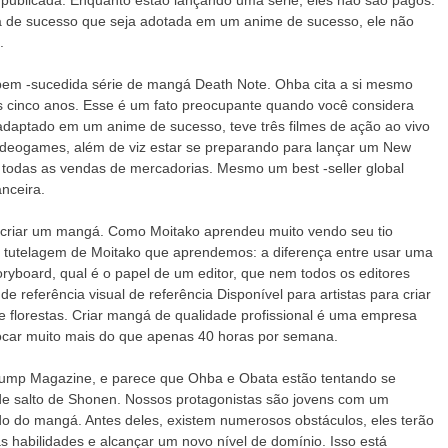
publicada. Enquanto estão lançando uma série, eles não são pagos.
de sucesso que seja adotada em um anime de sucesso, ele não
.
bem -sucedida série de mangá Death Note. Ohba cita a si mesmo
s cinco anos. Esse é um fato preocupante quando você considera
adaptado em um anime de sucesso, teve três filmes de ação ao vivo
 videogames, além de viz estar se preparando para lançar um New
 todas as vendas de mercadorias. Mesmo um best -seller global
nceira.
e criar um mangá. Como Moitako aprendeu muito vendo seu tio
da tutelagem de Moitako que aprendemos: a diferença entre usar uma
yboard, qual é o papel de um editor, que nem todos os editores
e referência visual de referência Disponível para artistas para criar
 e florestas. Criar mangá de qualidade profissional é uma empresa
locar muito mais do que apenas 40 horas por semana.
ump Magazine, e parece que Ohba e Obata estão tentando se
 de salto de Shonen. Nossos protagonistas são jovens com um
do do mangá. Antes deles, existem numerosos obstáculos, eles terão
s habilidades e alcançar um novo nível de domínio. Isso está