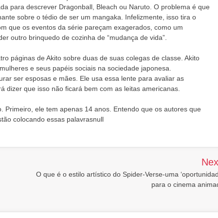
ada para descrever Dragonball, Bleach ou Naruto. O problema é que
ante sobre o tédio de ser um mangaka. Infelizmente, isso tira o
z com que os eventos da série pareçam exagerados, como um
der outro brinquedo de cozinha de “mudança de vida”.
o páginas de Akito sobre duas de suas colegas de classe. Akito
mulheres e seus papéis sociais na sociedade japonesa.
ar ser esposas e mães. Ele usa essa lente para avaliar as
á dizer que isso não ficará bem com as leitas americanas.
rio. Primeiro, ele tem apenas 14 anos. Entendo que os autores que
tão colocando essas palavrasnull
Nex
O que é o estilo artístico do Spider-Verse-uma ‘oportunida
para o cinema anima