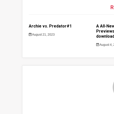
R
Archie vs. Predator#1
A All-Ne
Previews
August 21, 2023
download
August 4,