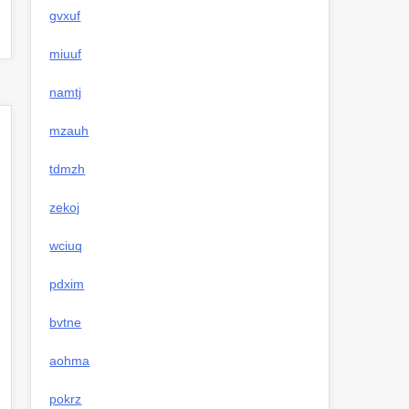
gvxuf
miuuf
namtj
mzauh
tdmzh
zekoj
wciuq
pdxim
bvtne
aohma
pokrz