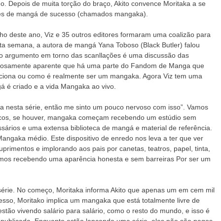
ho. Depois de muita torção do braço, Akito convence Moritaka a se
dores de mangá de sucesso (chamados mangaka).
nho deste ano, Viz e 35 outros editores formaram uma coalizão para
ta semana, a autora de mangá Yana Toboso (Black Butler) falou
do argumento em torno das scanllações é uma discussão das
lorosamente aparente que há uma parte do Fandom de Manga que
nciona ou como é realmente ser um mangaka. Agora Viz tem uma
á é criado e a vida Mangaka ao vivo.
asia nesta série, então me sinto um pouco nervoso com isso”. Vamos
Poucos, se houver, mangaka começam recebendo um estúdio sem
sários e uma extensa biblioteca de mangá e material de referência.
angaka médio. Este dispositivo de enredo nos leva a ter que ver
imentos e implorando aos pais por canetas, teatros, papel, tinta,
mos recebendo uma aparência honesta e sem barreiras Por ser um
 série. No começo, Moritaka informa Akito que apenas um em cem mil
sso, Moritako implica um mangaka que está totalmente livre de
 estão vivendo salário para salário, como o resto do mundo, e isso é