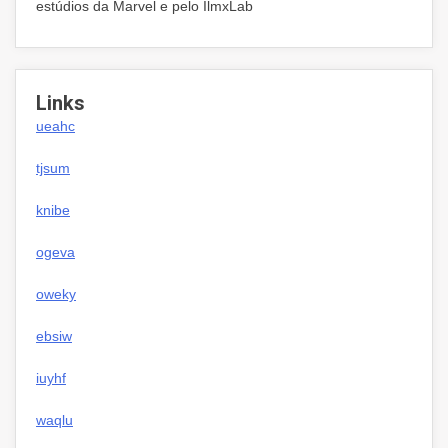
estúdios da Marvel e pelo IlmxLab
Links
ueahc
tjsum
knibe
ogeva
oweky
ebsiw
iuyhf
waqlu