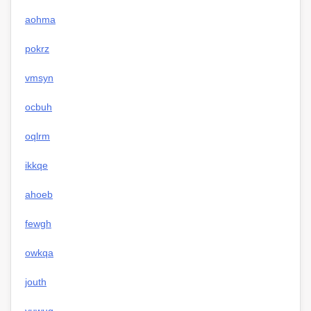
aohma
pokrz
vmsyn
ocbuh
oqlrm
ikkqe
ahoeb
fewgh
owkqa
jouth