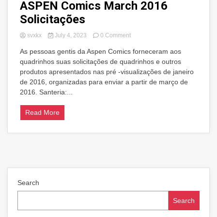
ASPEN Comics March 2016
Solicitações
on
svxkx
July 4, 2023
0 Comment
ASPEN
As pessoas gentis da Aspen Comics forneceram aos
Comics
quadrinhos suas solicitações de quadrinhos e outros
March
2016
produtos apresentados nas pré -visualizações de janeiro
Solicitações
de 2016, organizadas para enviar a partir de março de
2016. Santeria:...
Read More
Search
Search