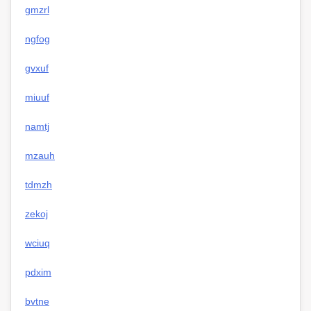
gmzrl
ngfog
gvxuf
miuuf
namtj
mzauh
tdmzh
zekoj
wciuq
pdxim
bvtne