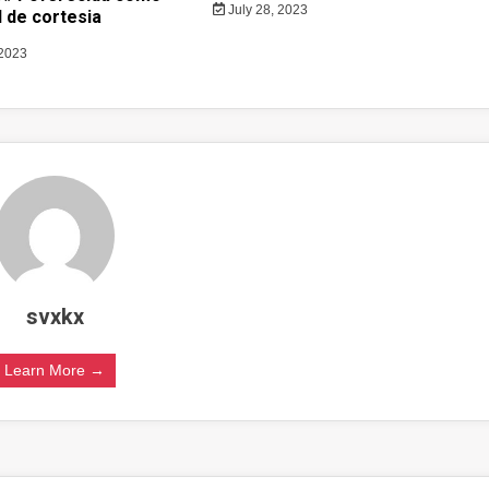
July 28, 2023
 de cortesia
 2023
svxkx
Learn More →