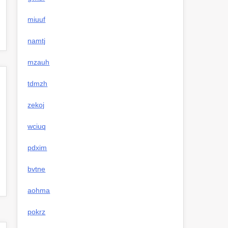
miuuf
namtj
mzauh
tdmzh
zekoj
wciuq
pdxim
bvtne
aohma
pokrz