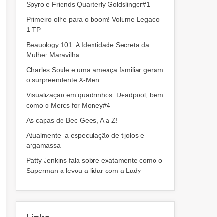
Spyro e Friends Quarterly Goldslinger#1
Primeiro olhe para o boom! Volume Legado
1 TP
Beauology 101: A Identidade Secreta da
Mulher Maravilha
Charles Soule e uma ameaça familiar geram
o surpreendente X-Men
Visualização em quadrinhos: Deadpool, bem
como o Mercs for Money#4
As capas de Bee Gees, A a Z!
Atualmente, a especulação de tijolos e
argamassa
Patty Jenkins fala sobre exatamente como o
Superman a levou a lidar com a Lady