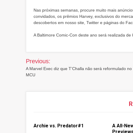
Nas próximas semanas, procure muito mais anúncios
convidados, os prêmios Harvey, exclusivos do mer
descobertos em nosso site, Twitter e páginas do Fa
A Baltimore Comic-Con deste ano será realizada de
Post
Previous:
navigation
A Marvel Exec diz que T’Challa não será reformulado no
MCU
R
Archie vs. Predator#1
A All-Ne
Previews