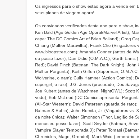
Os ingressos para o show estão agora à venda em B
seus planos de viagem agora!
Os convidados verificados deste ano para o show, i
Ken Bald (Age Golden Age Oporal/Marvel Artist); Mart
capa: The DC Comics Art of Brian Bolland); Greg Cap
Chiang (Mulher Maravilha); Frank Cho (Vingadores 
www.bloopstree.com); Amanda Conner (antes de Wat
eu posso fazer); Dan Didio (O.M.A.C.); Garth Ennis
Red); David Finch (Batman: The Dark Knight); John
Mulher Pergunta); Keith Giffen (Superman, O.M.A.C.,
Wolverine, o nam); Cully Hamner (Action Comics); Dean
supergirl, o raio); J.G. Jones (procurado, Doc Sava
Joe Kubert (antes de Watchmen: NightOWL); Scott Ku
vodu); Bob McLeod (DC Comics apresenta: Pergunta 
(All-Star Western); David Petersen (guarda de rato);
Batman & Robin); John Romita, Jr. (Vingadores vs. X
da noite única); Walter Simonson (Thor, Legião de 
menos eu posso fazer); Scott Snyder (Batman, Severe
Vampire Slayer Temporada 9); Peter Tomasi (Batman 
Chronicles, Mage, Grendel); Mark Waid (temerário, in