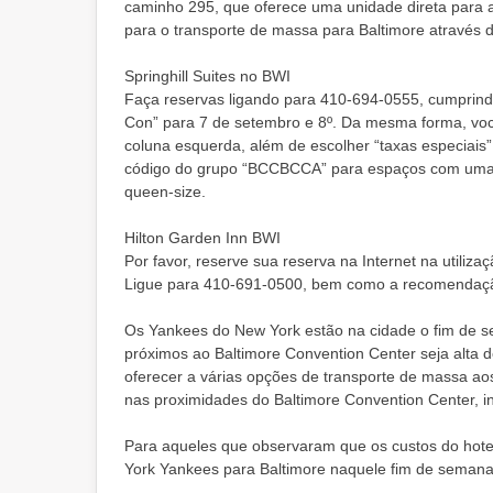
caminho 295, que oferece uma unidade direta para a 
para o transporte de massa para Baltimore através do
Springhill Suites no BWI
Faça reservas ligando para 410-694-0555, cumprindo 
Con” para 7 de setembro e 8º. Da mesma forma, você
coluna esquerda, além de escolher “taxas especiais”
código do grupo “BCCBCCA” para espaços com um
queen-size.
Hilton Garden Inn BWI
Por favor, reserve sua reserva na Internet na utiliz
Ligue para 410-691-0500, bem como a recomendação
Os Yankees do New York estão na cidade o fim de 
próximos ao Baltimore Convention Center seja alta
oferecer a várias opções de transporte de massa ao
nas proximidades do Baltimore Convention Center, inc
Para aqueles que observaram que os custos do hote
York Yankees para Baltimore naquele fim de semana