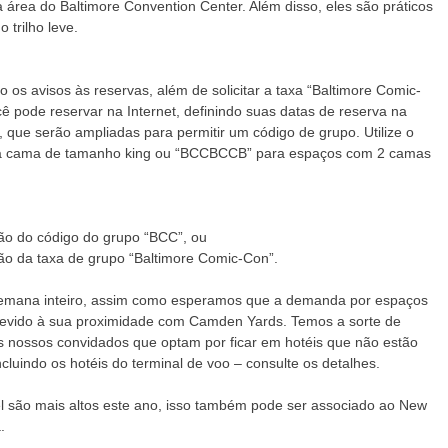
área do Baltimore Convention Center. Além disso, eles são práticos
 trilho leve.
os avisos às reservas, além de solicitar a taxa “Baltimore Comic-
 pode reservar na Internet, definindo suas datas de reserva na
, que serão ampliadas para permitir um código de grupo. Utilize o
a cama de tamanho king ou “BCCBCCB” para espaços com 2 camas
ação do código do grupo “BCC”, ou
 da taxa de grupo “Baltimore Comic-Con”.
semana inteiro, assim como esperamos que a demanda por espaços
 devido à sua proximidade com Camden Yards. Temos a sorte de
s nossos convidados que optam por ficar em hotéis que não estão
luindo os hotéis do terminal de voo – consulte os detalhes.
l são mais altos este ano, isso também pode ser associado ao New
.