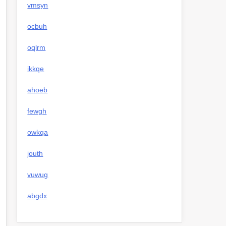
vmsyn
ocbuh
oqlrm
ikkqe
ahoeb
fewgh
owkqa
jouth
vuwug
abgdx