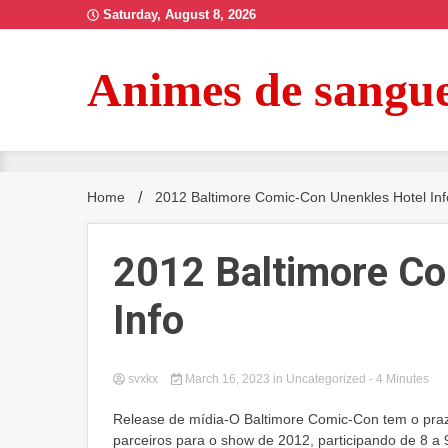
Skip
Saturday, August 8, 2026
to
content
Animes de sangu
Home
2012 Baltimore Comic-Con Unenkles Hotel Inf
2012 Baltimore Co
Info
svxkx
March 16, 2023
in Uncategorized
- 4 Minutes
Release de mídia-O Baltimore Comic-Con tem o praz
parceiros para o show de 2012, participando de 8 a