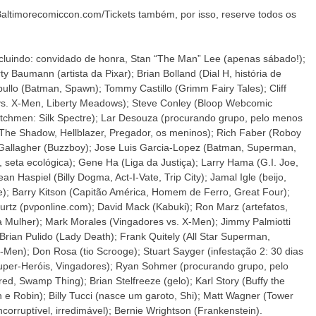
altimorecomiccon.com/Tickets também, por isso, reserve todos os
ncluindo: convidado de honra, Stan “The Man” Lee (apenas sábado!);
y Baumann (artista da Pixar); Brian Bolland (Dial H, história de
ullo (Batman, Spawn); Tommy Castillo (Grimm Fairy Tales); Cliff
vs. X-Men, Liberty Meadows); Steve Conley (Bloop Webcomic
chmen: Silk Spectre); Lar Desouza (procurando grupo, pelo menos
 (The Shadow, Hellblazer, Pregador, os meninos); Rich Faber (Roboy
 Gallagher (Buzzboy); Jose Luis Garcia-Lopez (Batman, Superman,
 seta ecológica); Gene Ha (Liga da Justiça); Larry Hama (G.I. Joe,
 Haspiel (Billy Dogma, Act-I-Vate, Trip City); Jamal Igle (beijo,
ge); Barry Kitson (Capitão América, Homem de Ferro, Great Four);
rtz (pvponline.com); David Mack (Kabuki); Ron Marz (artefatos,
Mulher); Mark Morales (Vingadores vs. X-Men); Jimmy Palmiotti
 Brian Pulido (Lady Death); Frank Quitely (All Star Superman,
-Men); Don Rosa (tio Scrooge); Stuart Sayger (infestação 2: 30 dias
Super-Heróis, Vingadores); Ryan Sohmer (procurando grupo, pelo
d, Swamp Thing); Brian Stelfreeze (gelo); Karl Story (Buffy the
e Robin); Billy Tucci (nasce um garoto, Shi); Matt Wagner (Tower
corruptível, irredimável); Bernie Wrightson (Frankenstein).