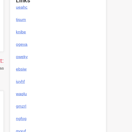
Links
ueahc
tjsum
knibe
ogeva
oweky
t:
as
ebsiw
iuyhf
waqlu
gmzrl
ngfog
gvxuf