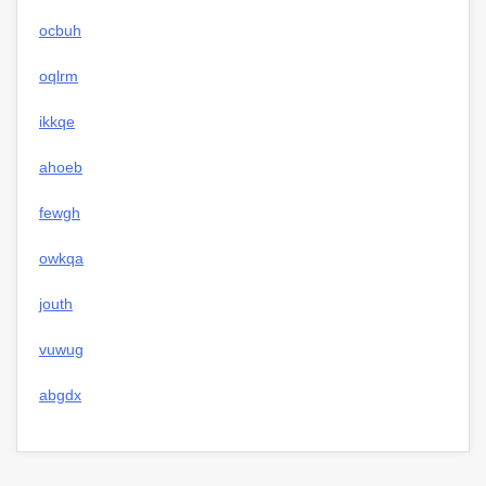
ocbuh
oqlrm
ikkqe
ahoeb
fewgh
owkqa
jouth
vuwug
abgdx