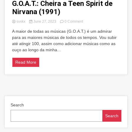
G.O.A.T.: Cheira a Teen Spirit de
Nirvana (1991)
on
svxkx
June 27, 2023
0 Comment
G.O.A.T.:
A maior de todas as músicas (G.O.A.T.) é um admirar
Cheira
para as maiores músicas de todos os tempos. Vou subir
a
Teen
até atingir 100, assim como adicionar músicas como as
Spirit
ouço ao longo da minha...
de
Nirvana
Read More
(1991)
Search
Search