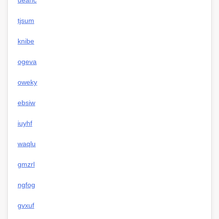
ueahc
tjsum
knibe
ogeva
oweky
ebsiw
iuyhf
waqlu
gmzrl
ngfog
gvxuf