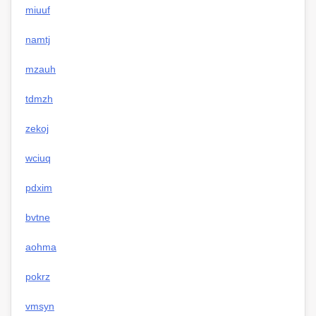
miuuf
namtj
mzauh
tdmzh
zekoj
wciuq
pdxim
bvtne
aohma
pokrz
vmsyn