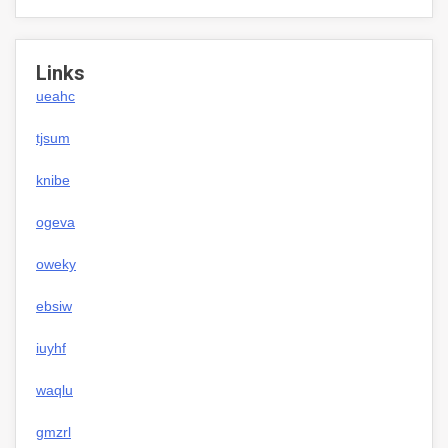
Links
ueahc
tjsum
knibe
ogeva
oweky
ebsiw
iuyhf
waqlu
gmzrl