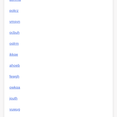
pokrz
vmsyn
ocbuh
oqlrm
ikkqe
ahoeb
fewgh
owkqa
jouth
vuwug