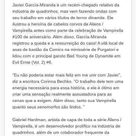
Javier García-Miranda é um recém-chegado relativo da
indústria de quadrinhos, mas vem fazendo ondas com
seu trabalho em vários títulos de terror dinamite. Ele
ilustrou a heroína de cabelos corvos de Aliens /
Vampirella antes como parte da celebração de Vampirella
#100 de aniversário. Além disso, García-Miranda
registrou a queda e a ressurreição do caos! A vilã local de
asas de bastão da Comics na minissérie de Purgatori e
lidou com o principal garoto Bad Young de Dynamite em
Evil Ernie (Vol. 2) #6.
“Eu não poderia estar mais feliz em me unir com Javier”,
diz a escritora Corinna Bechko. “O trabalho dele tem uma
energia necessária para essa história, e ele é ótimo em
criar uma sensação realmente assustadora para as
cenas que a exigem. Além disso, tanto sua Vampirella
quanto seus xenomorfos são lindos. ”
Gabriel Hardman, artista de capa de toda a série Aliens /
Vampirella, é um desenvolvedor prolífico na indústria de
quadrinhos, além de um colaborador frequente da