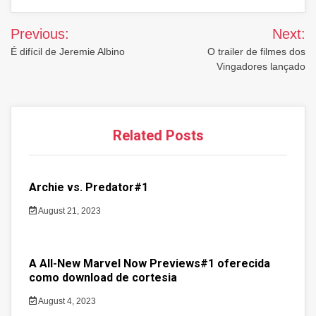
Post
Previous:
Next:
navigation
É difícil de Jeremie Albino
O trailer de filmes dos
Vingadores lançado
Related Posts
Archie vs. Predator#1
August 21, 2023
A All-New Marvel Now Previews#1 oferecida
como download de cortesia
August 4, 2023