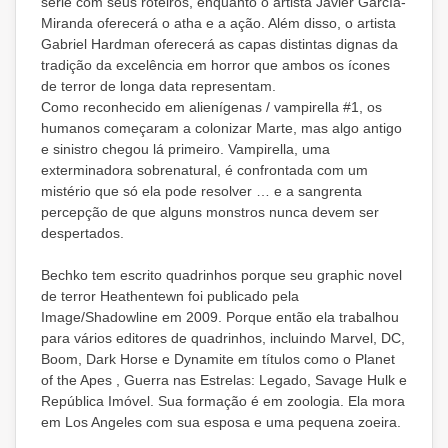
série com seus roteiros, enquanto o artista Javier García-
Miranda oferecerá o atha e a ação. Além disso, o artista
Gabriel Hardman oferecerá as capas distintas dignas da
tradição da excelência em horror que ambos os ícones
de terror de longa data representam.
Como reconhecido em alienígenas / vampirella #1, os
humanos começaram a colonizar Marte, mas algo antigo
e sinistro chegou lá primeiro. Vampirella, uma
exterminadora sobrenatural, é confrontada com um
mistério que só ela pode resolver … e a sangrenta
percepção de que alguns monstros nunca devem ser
despertados.
Bechko tem escrito quadrinhos porque seu graphic novel
de terror Heathentewn foi publicado pela
Image/Shadowline em 2009. Porque então ela trabalhou
para vários editores de quadrinhos, incluindo Marvel, DC,
Boom, Dark Horse e Dynamite em títulos como o Planet
of the Apes , Guerra nas Estrelas: Legado, Savage Hulk e
República Imóvel. Sua formação é em zoologia. Ela mora
em Los Angeles com sua esposa e uma pequena zoeira.