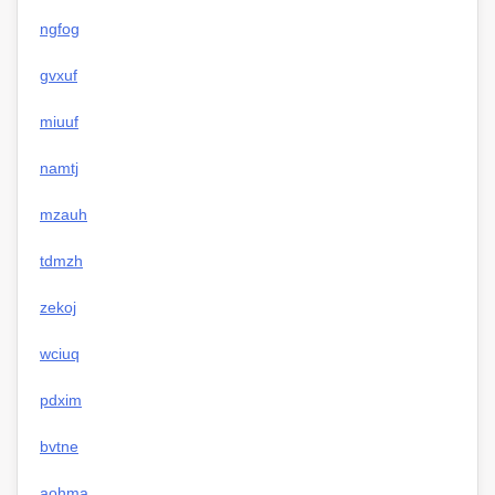
ngfog
gvxuf
miuuf
namtj
mzauh
tdmzh
zekoj
wciuq
pdxim
bvtne
aohma