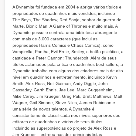
A Dynamite foi fundada em 2004 e abriga vários títulos e
propriedades de quadrinhos mais vendidos, incluindo
The Boys, The Shadow, Red Sonja, senhor da guerra de
Marte, Bionic Man, A Game of Thrones e muito mais. A
Dynamite possui e controla uma biblioteca abrangente
com mais de 3.000 caracteres (que inclui as
propriedades Harris Comics e Chaos Comics), como
Vampirella, Pantha, Evil Ernie, Smiley, o botão psicótico, a
castidade e Peter Cannon: Thunderbolt. Além de seus
títulos aclamados pela crítica e quadrinhos best-sellers, a
Dynamite trabalha com alguns dos criadores mais de alto
nível em quadrinhos e entretenimento, incluindo Kevin
Smith, Alex Ross, Neil Gaiman, Andy Diggle, John
Cassaday, Garth Ennis, Jae Lee, Marc Guggenheim,
Mike Carey, Jim Krueger, Greg Pak, Brett Matthews, Matt
Wagner, Gail Simone, Steve Niles, James Robinson e
uma série de novos talentos. A Dynamite é
consistentemente classificada nos níveis superiores dos
editores de quadrinhos e vários de seus títulos –
incluindo as superpotências do projeto de Alex Ross e
Jim Krueger – estreou nas dez principais listas