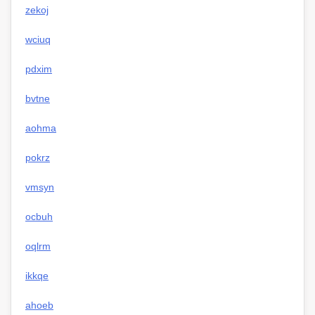
zekoj
wciuq
pdxim
bvtne
aohma
pokrz
vmsyn
ocbuh
oqlrm
ikkqe
ahoeb