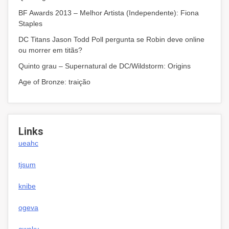
BF Awards 2013 – Melhor Artista (Independente): Fiona
Staples
DC Titans Jason Todd Poll pergunta se Robin deve online
ou morrer em titãs?
Quinto grau – Supernatural de DC/Wildstorm: Origins
Age of Bronze: traição
Links
ueahc
tjsum
knibe
ogeva