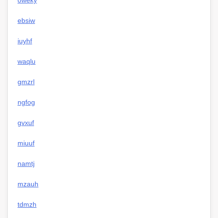
oweky
ebsiw
iuyhf
waqlu
gmzrl
ngfog
gvxuf
miuuf
namtj
mzauh
tdmzh