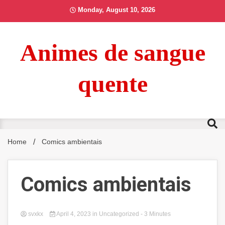
Skip
Monday, August 10, 2026
to
content
Animes de sangue
quente
Home
Comics ambientais
Comics ambientais
svxkx
April 4, 2023
in Uncategorized
- 3 Minutes